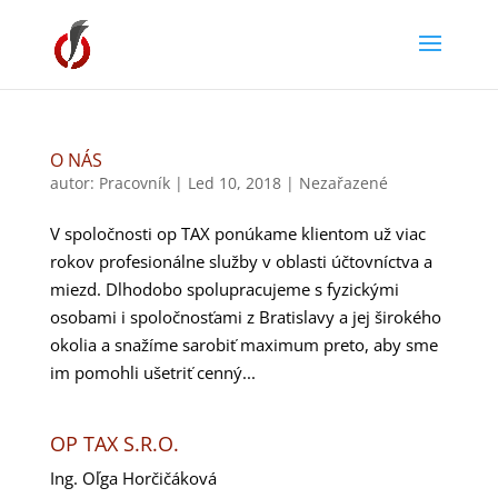
O NÁS
autor:
Pracovník
|
Led 10, 2018
|
Nezařazené
V spoločnosti op TAX ponúkame klientom už viac
rokov profesionálne služby v oblasti účtovníctva a
miezd. Dlhodobo spolupracujeme s fyzickými
osobami i spoločnosťami z Bratislavy a jej širokého
okolia a snažíme sarobiť maximum preto, aby sme
im pomohli ušetriť cenný...
OP TAX S.R.O.
Ing. Oľga Horčičáková